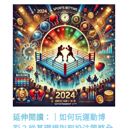
延伸閱讀：｜
如何玩運動博