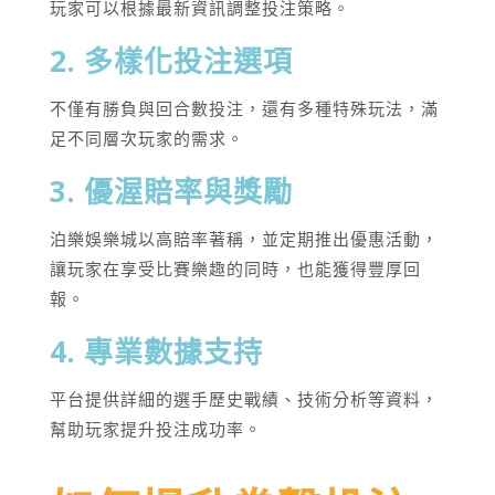
玩家可以根據最新資訊調整投注策略。
2. 多樣化投注選項
不僅有勝負與回合數投注，還有多種特殊玩法，滿
足不同層次玩家的需求。
3. 優渥賠率與獎勵
泊樂娛樂城以高賠率著稱，並定期推出優惠活動，
讓玩家在享受比賽樂趣的同時，也能獲得豐厚回
報。
4. 專業數據支持
平台提供詳細的選手歷史戰績、技術分析等資料，
幫助玩家提升投注成功率。