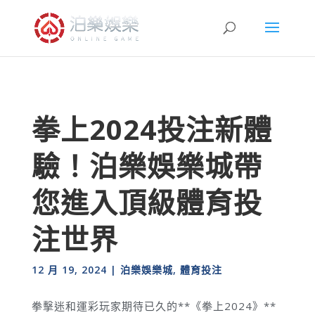
拳上2024投注新體
驗！泊樂娛樂城帶
您進入頂級體育投
注世界
12 月 19, 2024
|
泊樂娛樂城
,
體育投注
拳擊迷和運彩玩家期待已久的**《拳上2024》**