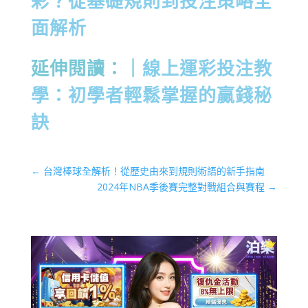
彩？從基礎規則到投注策略全
面解析
延伸閱讀：｜
線上運彩投注教
學：初學者輕鬆掌握的贏錢秘
訣
←
台灣棒球全解析！從歷史由來到規則術語的新手指南
2024年NBA季後賽完整對戰組合與賽程
→