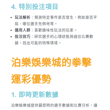
4. 特別投注項目
玩法解析
：預測特定事件是否發生，例如是否平
局、哪位選手先倒地等。
適用人群
：喜歡趣味性玩法的玩家。
投注技巧
：研究選手的心理狀態與過往比賽數
據，找出可能的特殊情境。
泊樂娛樂城的拳擊
運彩優勢
1. 即時更新數據
泊樂娛樂城提供最即時的選手數據和比賽分析，讓