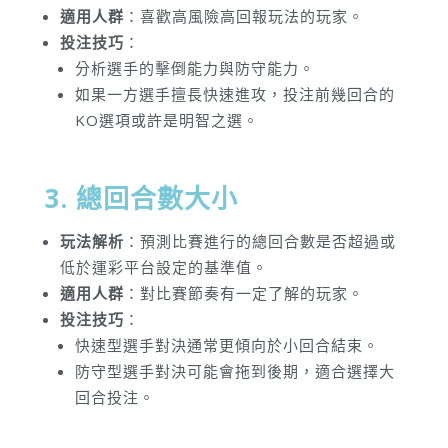
適用人群
：喜歡高風險高回報玩法的玩家。
投注技巧
：
分析選手的擊倒能力與防守能力。
如果一方選手擅長快速進攻，投注前幾回合的
KO選項或許是明智之選。
3. 總回合數大小
玩法解析
：預測比賽進行的總回合數是否超過或
低於運彩平台設定的基準值。
適用人群
：對比賽節奏有一定了解的玩家。
投注技巧
：
快速型選手對決通常更傾向於小回合結束。
防守型選手對決可能會拖到後期，適合選擇大
回合投注。