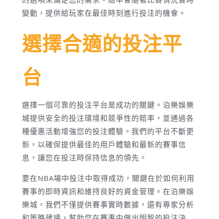
變動，提供給玩家在最佳時刻進行投注的機會。
選擇合適的投注平
台
選擇一個可靠的投注平台是成功的關鍵。泊樂娛樂
城提供安全的投注環境和競爭性的賠率，並通過各
種優惠活動增強您的投注體驗。我們的平台不斷更
新，以確保提供最佳的用戶體驗和最新的賽事信
息，讓您在投注時保持信息的領先。
要在NBA場中投注中取得成功，關鍵在於如何利用
賽事的即時資訊和維持良好的資金管理。在泊樂娛
樂城，我們不僅提供賽事實時數據，還有專家分析
和策略建議，幫助您在賽事中做出明智的投注決