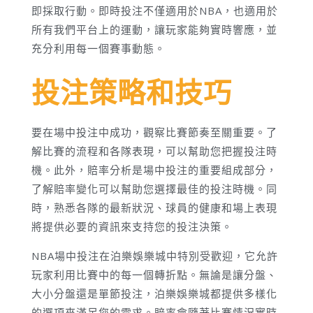
即採取行動。即時投注不僅適用於NBA，也適用於
所有我們平台上的運動，讓玩家能夠實時響應，並
充分利用每一個賽事動態。
投注策略和技巧
要在場中投注中成功，觀察比賽節奏至關重要。了
解比賽的流程和各隊表現，可以幫助您把握投注時
機。此外，賠率分析是場中投注的重要組成部分，
了解賠率變化可以幫助您選擇最佳的投注時機。同
時，熟悉各隊的最新狀況、球員的健康和場上表現
將提供必要的資訊來支持您的投注決策。
NBA場中投注在泊樂娛樂城中特別受歡迎，它允許
玩家利用比賽中的每一個轉折點。無論是讓分盤、
大小分盤還是單節投注，泊樂娛樂城都提供多樣化
的選項來滿足您的需求。賠率會隨著比賽情況實時