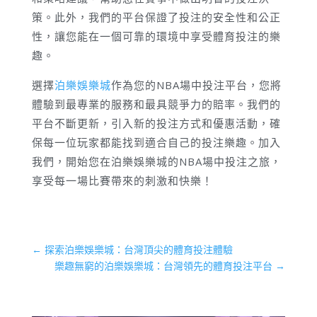
策。此外，我們的平台保證了投注的安全性和公正
性，讓您能在一個可靠的環境中享受體育投注的樂
趣。
選擇
泊樂娛樂城
作為您的NBA場中投注平台，您將
體驗到最專業的服務和最具競爭力的賠率。我們的
平台不斷更新，引入新的投注方式和優惠活動，確
保每一位玩家都能找到適合自己的投注樂趣。加入
我們，開始您在泊樂娛樂城的NBA場中投注之旅，
享受每一場比賽帶來的刺激和快樂！
←
探索泊樂娛樂城：台灣頂尖的體育投注體驗
樂趣無窮的泊樂娛樂城：台灣領先的體育投注平台
→