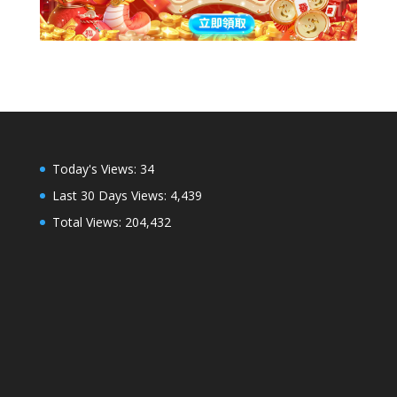
Today's Views:
34
Last 30 Days Views:
4,439
Total Views:
204,432