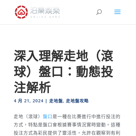
深入理解走地（滾
球）盤口：動態投
注解析
4 月 21, 2024
|
走地盤
,
走地盤攻略
走地（滾球）
盤口
是一種在比賽進行中進行投注的
方式，特點是盤口會根據賽事情況實時變動。這種
投注方式為彩民提供了靈活性，允許在觀察到有利