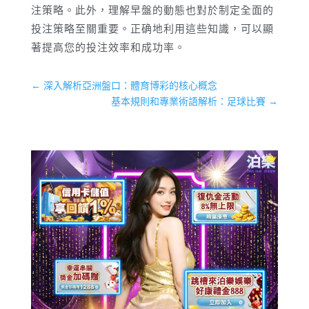
注策略。此外，理解早盤的動態也對於制定全面的
投注策略至關重要。正确地利用這些知識，可以顯
著提高您的投注效率和成功率。
←
深入解析亞洲盤口：體育博彩的核心概念
基本規則和專業術語解析：足球比賽
→