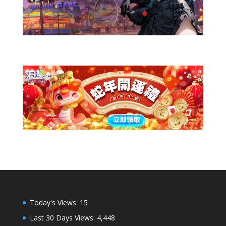
Today's Views:
15
Last 30 Days Views:
4,448