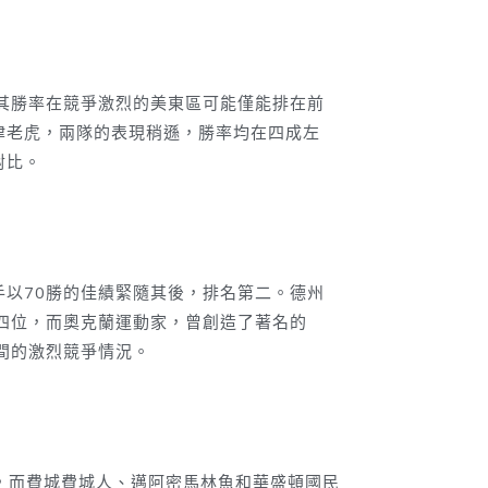
其勝率在競爭激烈的美東區可能僅能排在前
律老虎，兩隊的表現稍遜，勝率均在四成左
對比。
手以70勝的佳績緊隨其後，排名第二。德州
四位，而奧克蘭運動家，曾創造了著名的
間的激烈競爭情況。
，而費城費城人、邁阿密馬林魚和華盛頓國民