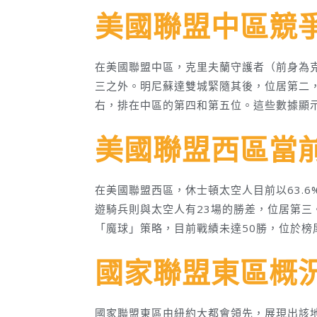
美國聯盟中區競
在美國聯盟中區，克里夫蘭守護者（前身為
三之外。明尼蘇達雙城緊隨其後，位居第二
右，排在中區的第四和第五位。這些數據顯
美國聯盟西區當
在美國聯盟西區，休士頓太空人目前以63.
遊騎兵則與太空人有23場的勝差，位居第
「魔球」策略，目前戰績未達50勝，位於
國家聯盟東區概
國家聯盟東區由紐約大都會領先，展現出該