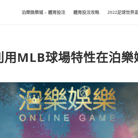
泊樂娛樂城 – 體育投注
體育投注攻略
2022足球世界
利用MLB球場特性在泊樂