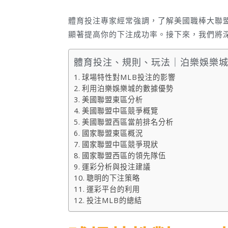
體育投注專家經常強調，了解美國職棒大聯
顯著提高你的下注成功率。接下來，我們將
體育投注、規則、玩法｜泊樂娛樂
球場特性對MLB投注的影響
利用泊樂娛樂城的數據優勢
美國聯盟東區分析
美國聯盟中區競爭概覽
美國聯盟西區當前排名分析
國家聯盟東區概況
國家聯盟中區競爭現狀
國家聯盟西區的領先隊伍
運彩分析與投注建議
聰明的下注策略
運彩平台的利用
投注MLB的總結