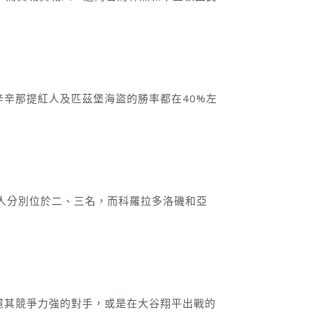
辛那提紅人及匹茲堡海盜的勝率都在40%左
人分別位於二、三名，而科羅拉多洛磯和亞
慮其競爭力強的對手，或是在大谷翔平出戰的