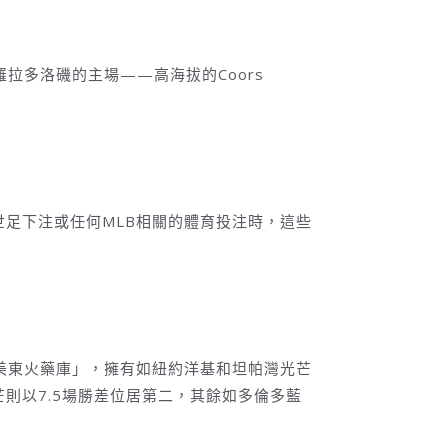
拉多洛磯的主場——高海拔的Coors
足下注或任何MLB相關的體育投注時，這些
美東火藥庫」，擁有如紐約洋基和坦帕灣光芒
則以7.5場勝差位居第二，其餘如多倫多藍