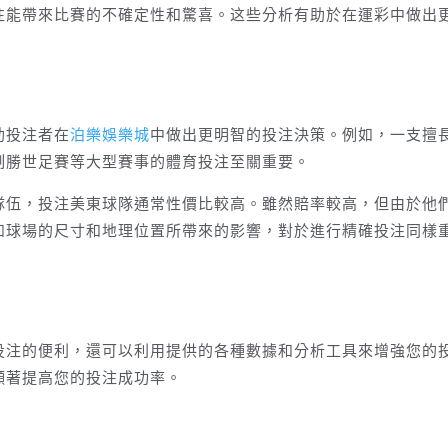
往能帶來比賽的不確定性和驚喜。这些分析有助於在運彩中做出
助投注者在
泊樂娛樂城
中做出更明智的投注決策。例如，一支擅
制勝世足賽等大型賽事的體育投注至關重要。
隊伍，投注美東球隊通常性價比較高。雖然賠率較高，但由於他
如球場的尺寸和地理位置所帶來的影響，對於進行精確投注同樣
投注的便利，還可以利用提供的各種數據和分析工具來增強您的投
顯著提高您的投注成功率。