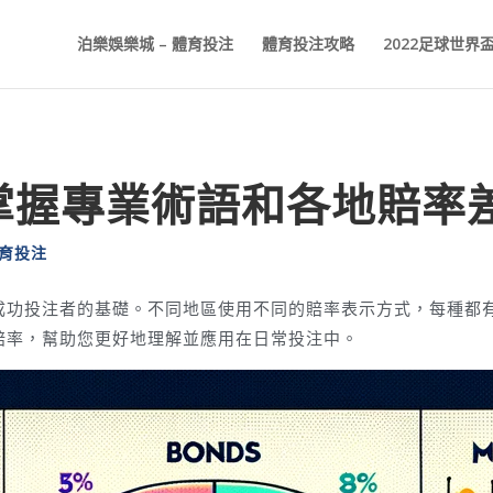
泊樂娛樂城 – 體育投注
體育投注攻略
2022足球世界
掌握專業術語和各地賠率
育投注
成功投注者的基礎。不同地區使用不同的賠率表示方式，每種都
賠率，幫助您更好地理解並應用在日常投注中。