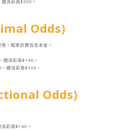
，總派彩為$500。
imal Odds)
使用，賠率計算包含本金。
0，總派彩為$140。
00，總派彩為$500。
tional Odds)
。
總派彩為$140。