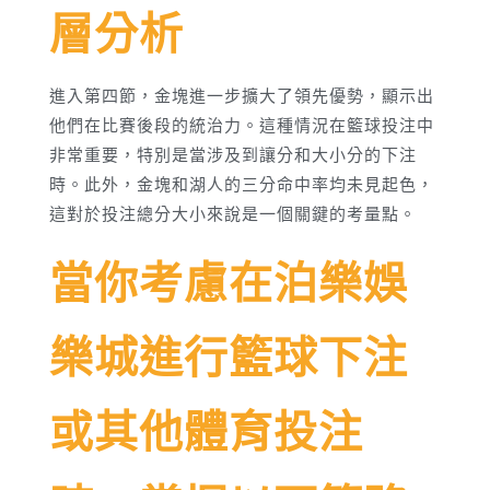
層分析
進入第四節，金塊進一步擴大了領先優勢，顯示出
他們在比賽後段的統治力。這種情況在籃球投注中
非常重要，特別是當涉及到讓分和大小分的下注
時。此外，金塊和湖人的三分命中率均未見起色，
這對於投注總分大小來說是一個關鍵的考量點。
當你考慮在泊樂娛
樂城進行籃球下注
或其他體育投注