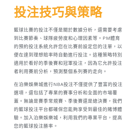
投注技巧與策略
籃球比賽的投注不僅是關於數據分析，還需要考慮
到比賽節奏、球隊疲勞度和心理因素等。PM體育
的預約投注系統允許您在比賽前設定您的注單，以
便在達到理想賠率時自動進行投注。這種策略特別
適用於看好的季後賽和冠軍投注，因為它允許投注
者利用賽前分析，預測整個系列賽的走向。
在泊樂娛樂城進行NBA投注不僅提供了豐富的投注
選項，還包括了專業的賽事分析和全面的市場覆
蓋。無論是賽季常規賽、季後賽還是總決賽，我們
的籃球投注平台都確保您能夠享受到最佳的賭博體
驗。加入泊樂娛樂城，利用我們的專業平台，提高
您的籃球投注勝率。