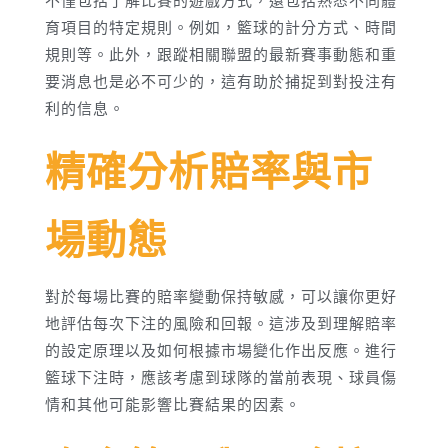
不僅包括了解比賽的遊戲方式，還包括熟悉不同體
育項目的特定規則。例如，籃球的計分方式、時間
規則等。此外，跟蹤相關聯盟的最新賽事動態和重
要消息也是必不可少的，這有助於捕捉到對投注有
利的信息。
精確分析賠率與市
場動態
對於每場比賽的賠率變動保持敏感，可以讓你更好
地評估每次下注的風險和回報。這涉及到理解賠率
的設定原理以及如何根據市場變化作出反應。進行
籃球下注時，應該考慮到球隊的當前表現、球員傷
情和其他可能影響比賽結果的因素。