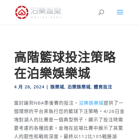
高階籃球投注策略
在泊樂娛樂城
4 月 26, 2024
|
娛樂城
,
泊樂娛樂城
,
體育投注
當討論到NBA季後賽的投注，
泊樂娛樂城
提供了一
個理想的平台來執行您的籃球下注策略。4/26日金
塊對湖人的比賽是一個典型例子，顯示了投注時需
要考慮的各種因素。金塊在這場比賽中展示了其驚
人的韌性和戰術深度，最終以112比105戰勝湖