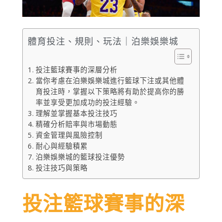
體育投注、規則、玩法｜泊樂娛樂城
投注籃球賽事的深層分析
當你考慮在泊樂娛樂城進行籃球下注或其他體
育投注時，掌握以下策略將有助於提高你的勝
率並享受更加成功的投注經驗。
理解並掌握基本投注技巧
精確分析賠率與市場動態
資金管理與風險控制
耐心與經驗積累
泊樂娛樂城的籃球投注優勢
投注技巧與策略
投注籃球賽事的深