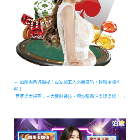
←
泊樂娛樂城揭秘：百家樂五大必勝技巧，輕鬆穩賺不
輸！
百家樂大揭密：三大贏錢神技，讓你稱霸泊樂娛樂城！
→