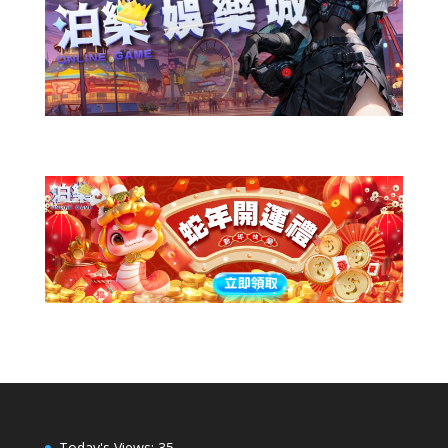
Today's Views:
35