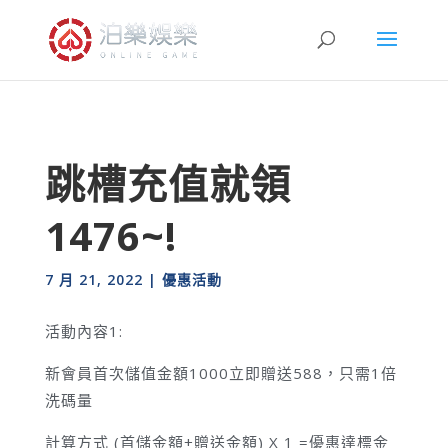
跳槽充值就領
1476~!
7 月 21, 2022
|
優惠活動
活動內容1:
新會員首次儲值金額1000立即贈送588，只需1倍
洗碼量
計算方式 (首儲金額+贈送金額) X 1 =優惠達標金