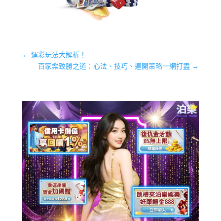
←
運彩玩法大解析！
百家樂致勝之道：心法、技巧、連開策略一網打盡
→