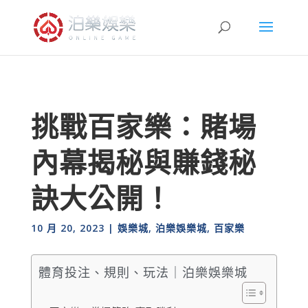
挑戰百家樂：賭場
內幕揭秘與賺錢秘
訣大公開！
10 月 20, 2023
|
娛樂城
,
泊樂娛樂城
,
百家樂
體育投注、規則、玩法｜泊樂娛樂城