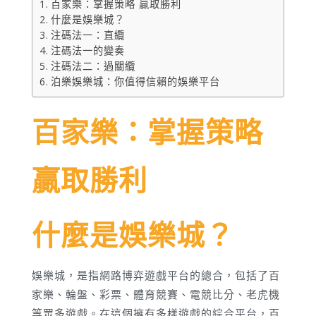
百家樂：掌握策略 贏取勝利
什麼是娛樂城？
注碼法一：直纜
注碼法一的變奏
注碼法二：過關纜
泊樂娛樂城：你值得信賴的娛樂平台
百家樂：掌握策略
贏取勝利
什麼是娛樂城？
娛樂城，是指網路博弈遊戲平台的總合，包括了百
家樂、輪盤、彩票、體育競賽、電競比分、老虎機
等眾多遊戲。在這個擁有多樣遊戲的綜合平台，百