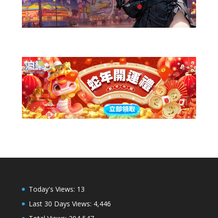
Today's Views:
13
Last 30 Days Views:
4,446