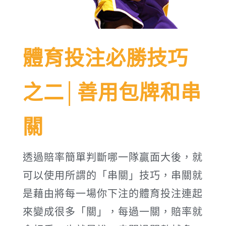
體育投注必勝技巧
之二│善用包牌和串
關
透過賠率簡單判斷哪一隊贏面大後，就
可以使用所謂的「串關」技巧，串關就
是藉由將每一場你下注的體育投注連起
來變成很多「關」，每過一關，賠率就