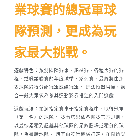
業球賽的總冠軍球
隊預測，更成為玩
家最大挑戰。
遊戲特色：預測國際賽事、錦標賽、各種盃賽的賽
程，或職業聯賽的年度球季、系列賽，最終將由那
支球隊取得分組冠軍或總冠軍。 玩法簡單易懂，適
合一般大眾做為參與運動彩券投注的入門遊戲。
遊戲玩法：預測指定賽事于指定賽程中，取得冠軍
（第一名）的球隊。 賽事結果依各聯賽官方規則，
以最快累積到超越其他球隊的足夠勝場或積分的球
隊，為獲勝球隊。 賠率由發行機構訂定，在開始受