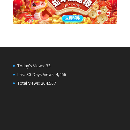
Today's Views:
33
Last 30 Days Views:
4,466
Total Views:
204,567