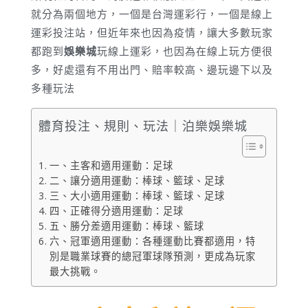
就分為兩個地方，一個是台灣運彩行，一個是線上
運彩投注站，但近年來也因為疫情，讓大多數玩家
都跑到
娛樂城
玩線上運彩，也因為在線上玩方便很
多，好處還有不用出門、賠率較高、邊玩邊下以及
多種玩法
體育投注、規則、玩法｜泊樂娛樂城
一、主客和適用運動：足球
二、讓分適用運動：棒球、籃球、足球
三、大小適用運動：棒球、籃球、足球
四、正確得分適用運動：足球
五、勝分差適用運動：棒球、籃球
六、冠軍適用運動：各種運動比賽都適用，特
別是職業球賽的總冠軍球隊預測，更成為玩家
最大挑戰。