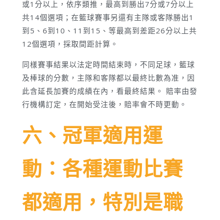
或1分以上，依序類推，最高到勝出7分或7分以上
共14個選項；在籃球賽事另還有主隊或客隊勝出1
到5、6到10、11到15、等最高到差距26分以上共
12個選項，採取間距計算。
同樣賽事結果以法定時間結束時，不同足球，籃球
及棒球的分數，主隊和客隊都以最終比數為准，因
此含延長加賽的成績在內，看最終結果。 賠率由發
行機構訂定，在開始受注後，賠率會不時更動。
六、冠軍適用運
動：各種運動比賽
都適用，特別是職