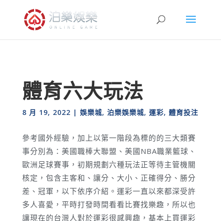
體育六大玩法
8 月 19, 2022
|
娛樂城
,
泊樂娛樂城
,
運彩
,
體育投注
參考國外經驗，加上以第一階段為標的的三大類賽
事分別為：美國職棒大聯盟、美國NBA職業籃球、
歐洲足球賽事，初期規劃六種玩法正等待主管機關
核定，包含主客和、讓分、大小、正確得分、勝分
差、冠軍，以下依序介紹。運彩一直以來都深受許
多人喜愛，平時打發時間看看比賽找樂趣，所以也
讓現在的台灣人對於運彩很感興趣，基本上買運彩