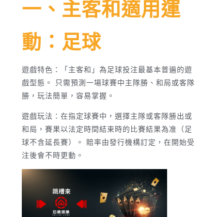
一、主客和適用運
動：足球
遊戲特色：「主客和」為足球投注最基本普遍的遊
戲型態。 只需預測一場球賽中主隊勝、和局或客隊
勝，玩法簡單，容易掌握。
遊戲玩法：在指定球賽中，選擇主隊或客隊勝出或
和局，賽果以法定時間結束時的比賽結果為准（足
球不含延長賽）。 賠率由發行機構訂定，在開始受
注後會不時更動。