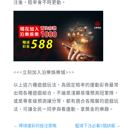
注後，賠率會不時更動。
<<<立刻加入泊樂娛樂城>>>
以上這六種遊戲玩法，為固定賠率的運動彩券最常
出現各種遊戲組合，不論是淺顯易懂預測冠軍隊，
或是專家級預測讓分等，都有適合各階層的遊戲玩
法，可讓全民一同參與看運動、拿獎金的樂趣。
←
棒球運彩的投注策略
籃球下注必看5個訣竅
→