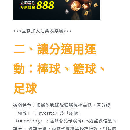
<<<立刻加入泊樂娛樂城>>>
二、讓分適用運
動：棒球、籃球、
足球
遊戲特色：根據對戰球隊獲勝機率高低，區分成
「強隊」（Favorite）及「弱隊」
（Underdog），強隊會給予弱隊0.5或整數倍數的
讓分。 經讓分後，兩隊輸贏機率較為接近，相對的