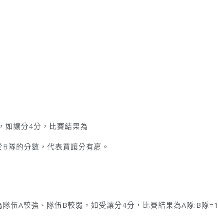
，如讓分4分，比賽結果為
，仍大於B隊的分數，代表買讓分有贏。
A較強、隊伍B較弱，如受讓分4分，比賽結果為A隊:B隊=100