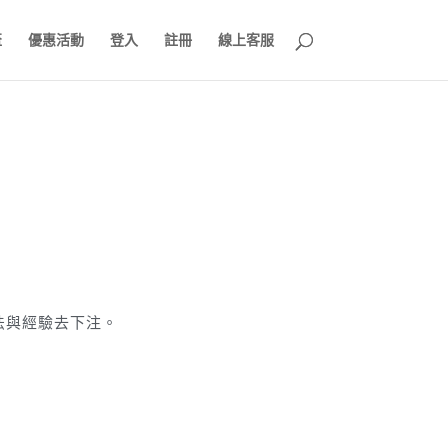
盃
優惠活動
登入
註冊
線上客服
法與經驗去下注。