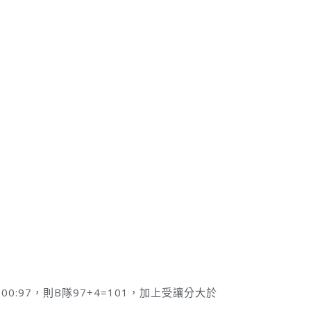
:97，則B隊97+4=101，加上受讓分大於