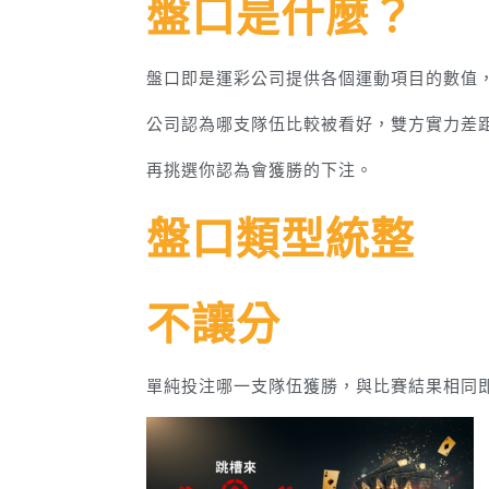
盤口是什麼？
盤口即是運彩公司提供各個運動項目的數值
公司認為哪支隊伍比較被看好，雙方實力差
再挑選你認為會獲勝的下注。
盤口類型統整
不讓分
單純投注哪一支隊伍獲勝，與比賽結果相同