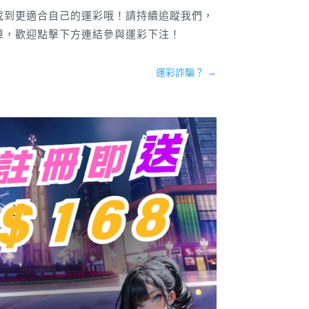
找到更適合自己的運彩哦！請持續追蹤我們，
障，歡迎點擊下方連結參與運彩下注！
運彩詐騙？
→