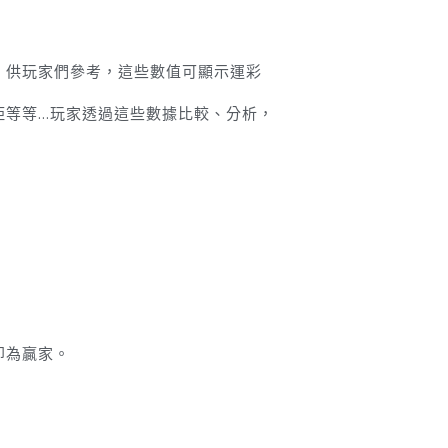
，供玩家們參考，這些數值可顯示運彩
距等等…玩家透過這些數據比較、分析，
即為贏家。