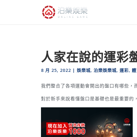
人家在說的運彩
8 月 25, 2022
|
娛樂城
,
泊樂娛樂城
,
運彩
,
體
我們整合了各項運動會開出的盤口有哪些，
對於新手來說看懂盤口是基礎也是最重要的