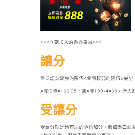
<<<立刻加入泊樂娛樂城>>>
讓分
盤口認為較強的隊伍A會讓較弱的隊伍B幾分
A隊:B隊=100:95，則A隊100-4=96
受讓分
受讓分就是給較弱的隊伍加分，假如盤口認為隊伍