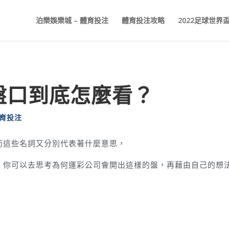
泊樂娛樂城 – 體育投注
體育投注攻略
2022足球世界
盤口到底怎麼看？
育投注
而這些名詞又分別代表著什麼意思，
，你可以去思考為何運彩公司會開出這樣的盤，再藉由自己的想