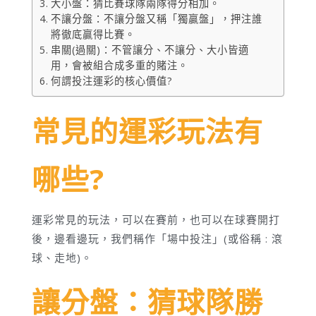
大小盤：猜比賽球隊兩隊得分相加。
不讓分盤：不讓分盤又稱「獨贏盤」，押注誰
將徹底贏得比賽。
串關(過關)：不管讓分、不讓分、大小皆適
用，會被組合成多重的賭注。
何謂投注運彩的核心價值?
常見的運彩玩法有
哪些?
運彩常見的玩法，可以在賽前，也可以在球賽開打
後，邊看邊玩，我們稱作「場中投注」(或俗稱 : 滾
球、走地)。
讓分盤：猜球隊勝