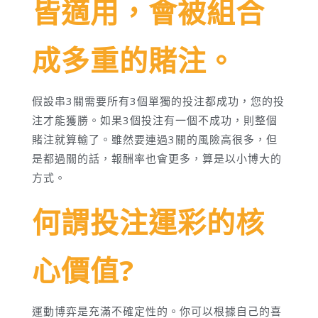
皆適用，會被組合
成多重的賭注。
假設串3關需要所有3個單獨的投注都成功，您的投
注才能獲勝。如果3個投注有一個不成功，則整個
賭注就算輸了。雖然要連過3關的風險高很多，但
是都過關的話，報酬率也會更多，算是以小博大的
方式。
何謂投注運彩的核
心價值?
運動博弈是充滿不確定性的。你可以根據自己的喜