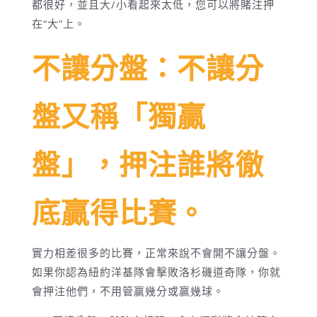
都很好，並且大/小看起來太低，您可以將賭注押
在“大”上。
不讓分盤：不讓分
盤又稱「獨贏
盤」，押注誰將徹
底贏得比賽。
實力相差很多的比賽，正常來說不會開不讓分盤。
如果你認為紐約洋基隊會擊敗洛杉磯道奇隊，你就
會押注他們，不用管贏幾分或贏幾球。