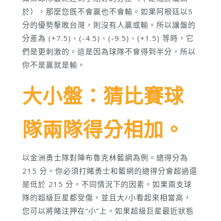
於），那麼您既不會贏也不會輸。如果阿根廷以5
分的優勢擊敗台灣，則沒有人贏或輸。所以讓盤的
分差為 (+7.5)、(-4.5)、(-9.5)、(+1.5) 等時，它
們是更刺激的。這是因為球隊不會得到半分，所以
你不是贏就是輸。
大小盤：猜比賽球
隊兩隊得分相加。
以金洲勇士隊對陣布魯克林籃網為例。總得分為
215 分。你必須打賭勇士和籃網的總得分會超過還
是低於 215 分。不同情況下的因素。如果兩支球
隊的超級巨星都受傷，並且大/小看起來相當高，
您可以將賭注押在“小”上。如果超級巨星最近狀態