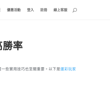
盃
優惠活動
登入
註冊
線上客服
高勝率
握一些實用技巧也至關重要。以下是
運彩玩家