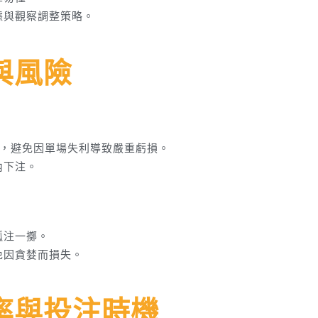
據與觀察調整策略。
與風險
，避免因單場失利導致嚴重虧損。
內下注。
孤注一擲。
免因貪婪而損失。
賠率與投注時機