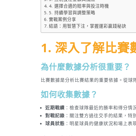
4. 選擇合適的賠率與投注時機
5. 持續學習與調整策略
實戰案例分享
結語：用智慧下注，掌握運彩贏錢秘訣
1. 深入了解比賽
為什麼數據分析很重要？
比賽數據是分析比賽結果的重要依據。從球
如何收集數據？
近期戰績
：檢查球隊最近的勝率和得分情
對戰記錄
：關注雙方過往交手的結果，特
球員狀態
：明星球員的健康狀況和場上表