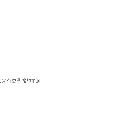
結果有更準確的預測。