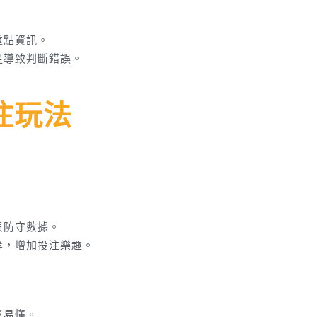
重點資訊。
足導致判斷錯誤。
注玩法
與防守數據。
等，增加投注樂趣。
單易懂。