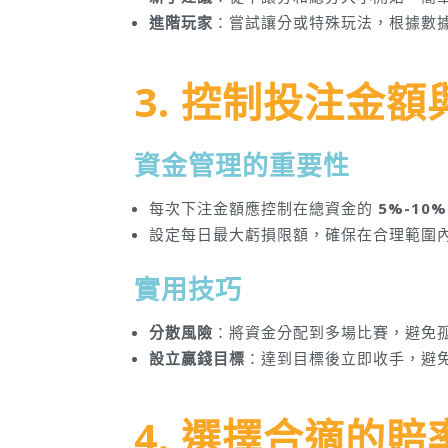
進階玩家
：嘗試讓分或特殊玩法，根據數
3. 控制投注金額
資金管理的重要性
每次下注金額應控制在總資金的
5%-10%
設定每日最大虧損限額，確保在合理範圍
實用技巧
分散風險
：將資金分配到多場比賽，避免
設立贏錢目標
：達到目標後立即收手，避
4. 選擇合適的