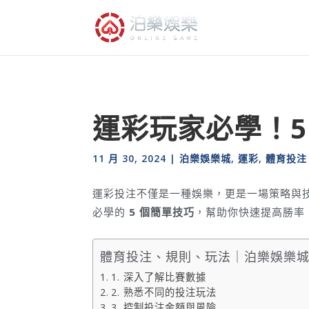
運彩玩家必學！5
11 月 30, 2024
|
泊樂娛樂城
,
運彩
,
體育投注
運彩投注不僅是一種娛樂，更是一場策略與
必學的
5 個簡單技巧
，幫助你快速提高勝率
體育投注、規則、玩法｜泊樂娛樂
1. 深入了解比賽數據
2. 熟悉不同的投注玩法
3. 控制投注金額與風險