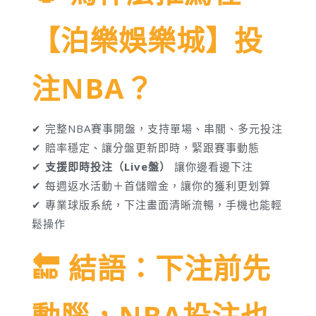
【泊樂娛樂城】投
注NBA？
✔ 完整NBA賽事開盤，支持單場、串關、多元投注
✔ 賠率穩定、讓分盤更新即時，緊跟賽事動態
✔
支援即時投注（Live盤）
讓你邊看邊下注
✔ 每週返水活動＋首儲贈金，讓你的獲利更划算
✔ 專業球版系統，下注畫面清晰流暢，手機也能輕
鬆操作
🔚 結語：下注前先
動腦，NBA投注也