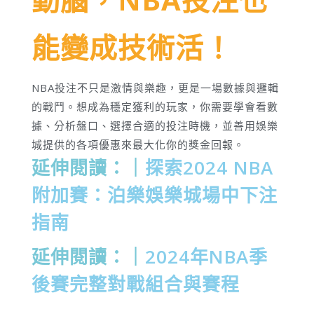
能變成技術活！
NBA投注不只是激情與樂趣，更是一場數據與邏輯
的戰鬥。想成為穩定獲利的玩家，你需要學會看數
據、分析盤口、選擇合適的投注時機，並善用娛樂
城提供的各項優惠來最大化你的獎金回報。
延伸閱讀：｜
探索2024 NBA
附加賽：泊樂娛樂城場中下注
指南
延伸閱讀：｜
2024年NBA季
後賽完整對戰組合與賽程