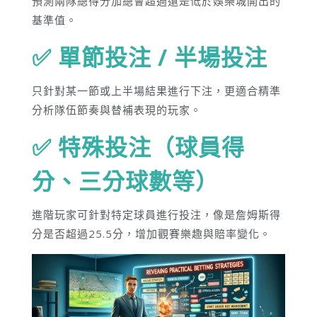
預測兩隊總得分加總會超過還是低於娛樂城開出的
基準值。
✅ 單節投注 / 半場投注
只針對某一節或上半場結果進行下注，更適合精準
分析隊伍節奏與替補表現的玩家。
✅ 特殊投注（球員得
分、三分球數等）
進階玩家可針對特定球員進行投注，像是詹姆斯得
分是否超過25.5分，增加觀賽樂趣與賠率變化。