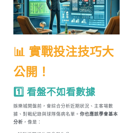
📊 實戰投注技巧大
公開！
1️⃣ 看盤不如看數據
娛樂城開盤前，會綜合分析近期狀況、主客場數
據、對戰紀錄與球隊傷病名單。
你也應該學會基本
分析
，像是：