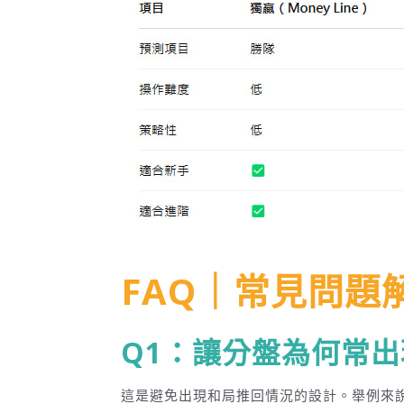
FAQ｜常見問題
Q1：讓分盤為何常出現
這是避免出現和局推回情況的設計。舉例來說