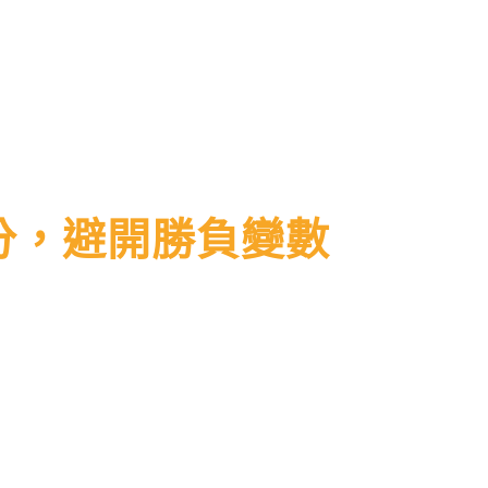
得分，避開勝負變數