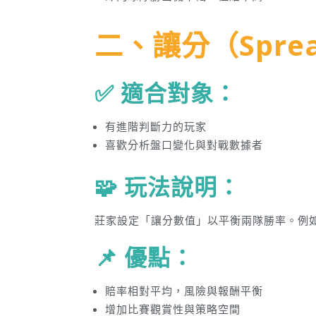
二、讓分（Spr
✅ 適合對象：
有進階判斷力的玩家
喜歡分析盤口變化與對戰數據者
🧩 玩法說明：
莊家設定「讓分數值」以平衡兩隊勝率。例如：
📌 優點：
賠率相對平均，風險與報酬平衡
增加比賽觀賞性與策略空間