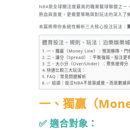
NBA是全球關注度最高的職業籃球聯盟之一
熱血與直覺，更需要策略與對玩法的深入了
本篇將帶你系統性解析三大核心投注玩法：
體育投注、規則、玩法｜泊樂娛樂
一、獨贏（Money Line）：預測勝隊，
二、讓分（Spread）：平衡強弱，投注更
三、大小分（Over/Under）：聚焦總得
快速比較三大玩法：
FAQ｜常見問題解析
✅ 結語｜投注NBA不是靠感覺，而是數據
一、獨贏（Mon
✅ 適合對象：