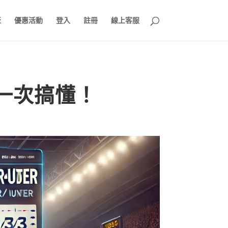
盃
優惠活動
登入
註冊
線上客服
一次搞懂！