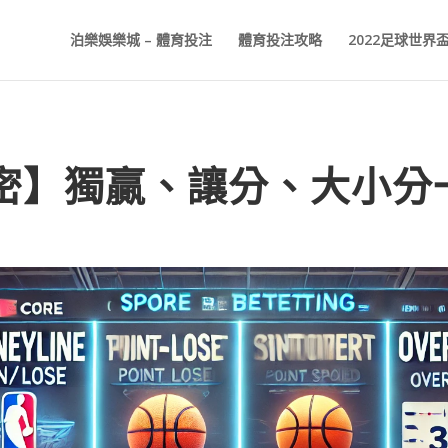
泊樂娛樂城 – 體育投注
體育投注攻略
2022足球世界
揭密】獨贏、讓分、大小分