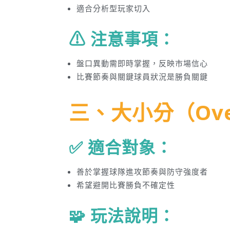
適合分析型玩家切入
⚠ 注意事項：
盤口異動需即時掌握，反映市場信心
比賽節奏與關鍵球員狀況是勝負關鍵
三、大小分（Ov
✅ 適合對象：
善於掌握球隊進攻節奏與防守強度者
希望避開比賽勝負不確定性
🧩 玩法說明：