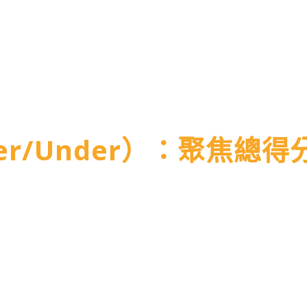
er/Under）：聚焦總