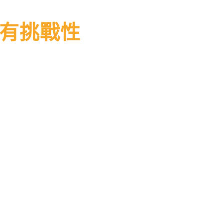
更有挑戰性