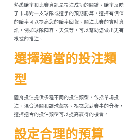
熟悉賠率和比賽資訊是投注成功的關鍵。賠率反映
了市場對一支球隊或選手的預期勝算，選擇有價值
的賠率可以提高您的賠率回報。關注比賽的實時資
訊，例如球隊陣容、天氣等，可以幫助您做出更有
根據的投注。
選擇適當的投注類
型
體育投注提供多種不同的投注類型，包括單場投
注、混合過關和讓球盤等。根據您對賽事的分析，
選擇適合的投注類型可以提高贏得的機會。
設定合理的預算