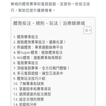
樂城的體育賽事和電競遊戲，並提供一些投注技
巧，幫助您提升獲勝機會。
體育投注、規則、玩法｜泊樂娛樂城
體育賽事投注
極致體育賽事投注，優勝在望！
熊貓體育：專業運動娛樂平台
新Super體育：極致體育投注
WG體育：運動賽事無限精彩
電競賽事投注
頂級電競賽事，全方位戰鬥體驗！
多元電競遊戲，讓您沉浸其中
體育玩法技巧介紹
了解賽事和球隊
掌握賠率和賽事資訊
選擇適當的投注類型
設定合理的預算
追蹤和分析