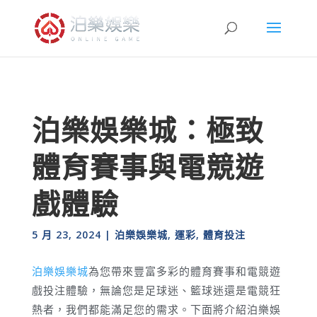
泊樂娛樂城：極致
體育賽事與電競遊
戲體驗
5 月 23, 2024
|
泊樂娛樂城
,
運彩
,
體育投注
泊樂娛樂城
為您帶來豐富多彩的體育賽事和電競遊
戲投注體驗，無論您是足球迷、籃球迷還是電競狂
熱者，我們都能滿足您的需求。下面將介紹泊樂娛