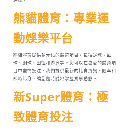
熊貓體育：專業運
動娛樂平台
熊貓體育提供多元化的體育項目，包括足球、籃
球、網球、田徑和游泳等。您可以在喜愛的體育項
目中盡情投注，我們提供最新的比賽資訊、賠率和
即時比分，讓您隨時隨地掌握賽事動態。
新Super體育：極
致體育投注