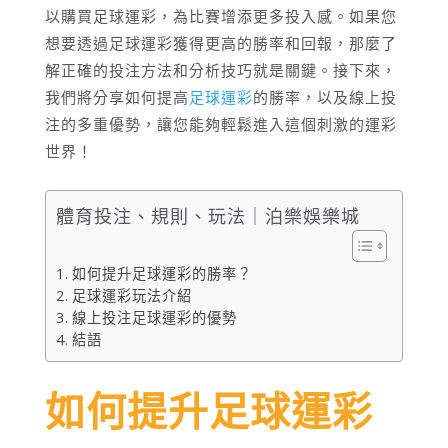
以購買足球運彩，為比賽增添更多投入感。如果您
想要透過足球運彩獲得更高的勝率和回報，那麼了
解正確的投注方法和分析技巧就是關鍵。接下來，
我們將分享如何提高
足球運彩
的勝率，以及線上投
注的多重優勢，讓您能夠輕鬆進入這個刺激的運彩
世界！
體育投注、規則、玩法｜泊樂娛樂城
如何提升足球運彩的勝率？
足球運彩玩法介紹
線上投注足球運彩的優勢
結語
如何提升足球運彩