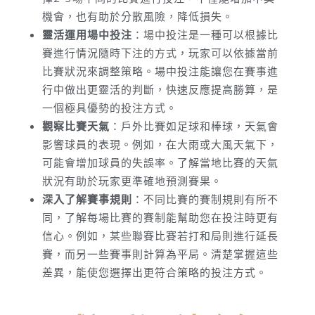
機會，也有助於分散風險，降低損失。
靈活運用場中投注
：場中投注是一種可以根據比
賽進行情況隨時下注的方式，玩家可以依據當前
比賽狀況來調整策略。場中投注能讓您在賽事進
行中做出更靈活的判斷，快速反應提高勝算，是
一個極具優勢的投注方式。
觀察比賽天氣
：戶外比賽如足球和棒球，天氣會
影響球員的表現。例如，在大雨或大風天氣下，
可能會增加球員的失誤率。了解當地比賽的天氣
狀況有助於玩家更準確地預測賽果。
深入了解賽事規則
：不同比賽的賽制規則有所不
同，了解每場比賽的賽制能幫助您在投注時更有
信心。例如，某些聯賽比賽若打和局則進行延長
賽，而另一些賽事則計算為平局。清楚掌握這些
差異，能使您選擇出更符合策略的投注方式。