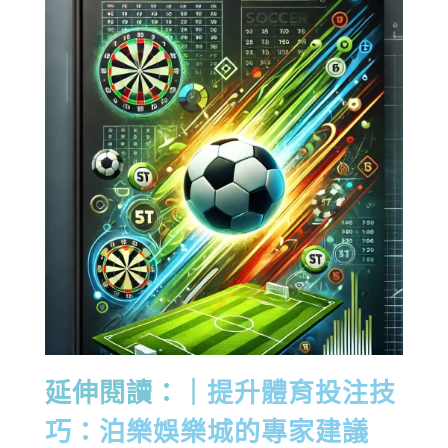
延伸閱讀：｜
提升體育投注技
巧：泊樂娛樂城的專家建議