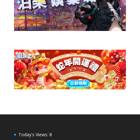
Today's Views:
8