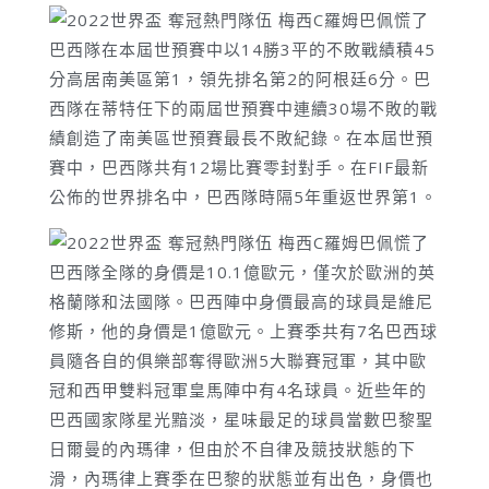
巴西隊在本屆世預賽中以14勝3平的不敗戰績積45
分高居南美區第1，領先排名第2的阿根廷6分。巴
西隊在蒂特任下的兩屆世預賽中連續30場不敗的戰
績創造了南美區世預賽最長不敗紀錄。在本屆世預
賽中，巴西隊共有12場比賽零封對手。在FIF最新
公佈的世界排名中，巴西隊時隔5年重返世界第1。
巴西隊全隊的身價是10.1億歐元，僅次於歐洲的英
格蘭隊和法國隊。巴西陣中身價最高的球員是維尼
修斯，他的身價是1億歐元。上賽季共有7名巴西球
員隨各自的俱樂部奪得歐洲5大聯賽冠軍，其中歐
冠和西甲雙料冠軍皇馬陣中有4名球員。近些年的
巴西國家隊星光黯淡，星味最足的球員當數巴黎聖
日爾曼的內瑪律，但由於不自律及競技狀態的下
滑，內瑪律上賽季在巴黎的狀態並有出色，身價也