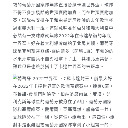
領的葡萄牙國家隊無緣直接晉級卡達世界盃，球隊
不得不參加殘酷的世預賽附加賽，而在世預賽附加
賽，球隊被安排在了和由曼奇尼掛帥的去年歐洲杯
冠軍義大利一組，這就意味著葡萄牙和義大利當中
必然有一支球隊就無緣2022年在卡達舉辦的年底
世界盃。好在義大利爆冷輸給了北馬其頓，葡萄牙
球星克利斯蒂亞諾-羅納爾多（簡稱C羅）率領的的
水果牙軍團兵不血刃地拿下了土耳其和北馬其頓，
艱難但是也終於搭上了卡達世界盃的末班車。
在2022年卡達世界盃的歐洲預選賽中，擁有C羅，
布魯諾-費爾南阿德斯，伯納多席爾瓦，若塔，菲
利克斯等球星的葡萄牙被分在了A組，葡萄牙國家
隊和塞爾維亞，愛爾蘭，亞塞拜然，盧森堡一共五
支球隊分在了一組。從這個小組看出 ，這四個小組
對手是很難阻擋葡萄牙國家隊拿到了小組第一的，