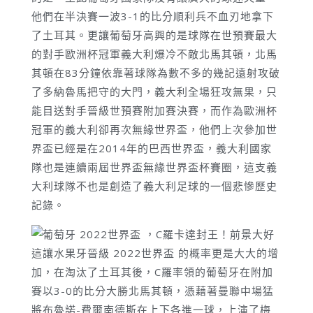
他們在半決賽一波3-1的比分順利兵不血刃地拿下
了土耳其。更讓葡萄牙高興的是球隊在世預賽最大
的對手歐洲杯冠軍義大利爆冷不敵北馬其頓，北馬
其頓在83分鐘依靠著球隊為數不多的幾記遠射攻破
了多納魯馬把守的大門，義大利全場狂攻無果，只
能目送對手晉級世預賽附加賽決賽，而作為歐洲杯
冠軍的義大利卻再次無緣世界盃，他們上次參加世
界盃已經是在2014年的巴西世界盃，義大利國家
隊也是連續兩屆世界盃無緣世界盃杯賽圈，這支義
大利球隊不也是創造了義大利足球的一個悲慘歷史
記錄。
這讓水果牙晉級 2022世界盃 的概率更是大大的增
加，在淘汰了土耳其後，C羅率領的葡萄牙在附加
賽以3-0的比分大勝北馬其頓，憑藉著曼聯中場猛
將布魯諾-費爾南德斯在上下各進一球，上演了梅