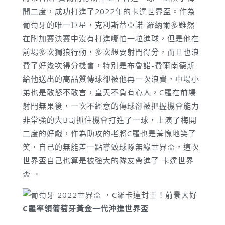
開二度，成功打進了2022年的卡達世界盃。作為
葡萄牙的唯一巨星，克利斯蒂亞諾-羅納爾多雖然
在附加賽決賽中沒有打進哪怕一粒進球，但是他在
前場多次獨狼行動，多次想要射門得分，而且也浪
費了好幾次得分機會，特別是布魯諾-費爾南德斯
給他送出的高品質傳球卻被他再一次浪費，中場小
弟也是敢怒不敢言，皇天不負有心人，C羅在前場
射門無果後，一次不經意的傳球卻被把握機會能力
非常強的大B哥抓住機會打進了一球，上演了梅開
二度的好戲，作為助攻的老將C羅也是羞愧地笑了
笑，自己的無能差一點導致球隊無緣世界盃，這次
世界盃自己也算是被強大的隊友帶進了 卡達世界
盃 。
C
羅率領葡萄牙黃金一代沖進世界盃