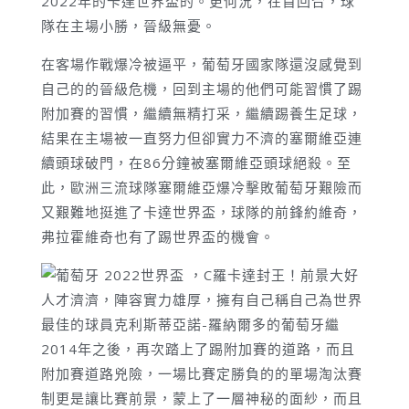
2022年的卡達世界盃的。更何況，在首回合，球
隊在主場小勝，晉級無憂。
在客場作戰爆冷被逼平，葡萄牙國家隊還沒感覺到
自己的的晉級危機，回到主場的他們可能習慣了踢
附加賽的習慣，繼續無精打采，繼續踢養生足球，
結果在主場被一直努力但卻實力不濟的塞爾維亞連
續頭球破門，在86分鐘被塞爾維亞頭球絕殺。至
此，歐洲三流球隊塞爾維亞爆冷擊敗葡萄牙艱險而
又艱難地挺進了卡達世界盃，球隊的前鋒約維奇，
弗拉霍維奇也有了踢世界盃的機會。
人才濟濟，陣容實力雄厚，擁有自己稱自己為世界
最佳的球員克利斯蒂亞諾-羅納爾多的葡萄牙繼
2014年之後，再次踏上了踢附加賽的道路，而且
附加賽道路兇險，一場比賽定勝負的的單場淘汰賽
制更是讓比賽前景，蒙上了一層神秘的面紗，而且