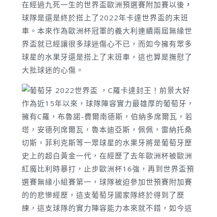
在經過九死一生的世界盃歐洲預選賽附加賽以後
，
球隊是還是終於搭上了2022年卡達世界盃的末班
車。本來作為歐洲杯冠軍的義大利連續兩屆無緣世
界盃就已經讓很多球迷傷心不已，而如今擁有眾多
球星的水果牙還是搭上了末班車，這也算是撫慰了
大批球迷的心傷。
作為近15年以來，球隊陣容實力最雄厚的葡萄牙，
擁有C羅，布魯諾-費爾南德斯，伯納多席爾瓦，若
塔，安德列席爾瓦，魯本迪亞斯，佩佩，雷納托桑
切斯，菲利克斯等一眾球星的水果牙將是葡萄牙歷
史上的超白黃金一代，在經歷了去年歐洲杯被歐洲
紅魔比利時暴打，止步歐洲杯16強，再到世界盃預
選賽無緣小組賽第一，球隊被迫參加世預賽附加賽
的的悲慘經歷，這支葡萄牙國家隊終於得到了歷
練，這支球隊的實力陣容能力本來就不錯，如今這