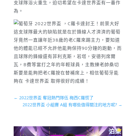
支球隊浴火重生，迫切希望在卡達世界盃有一番作
為。
這支球隊最大的缺陷就是在於鋒線人才濟濟的葡萄
牙竟然一直讓年近38歲的老C羅來踢主力，要知道
他的體能已經不允許他能夠保持90分鐘的跑動，而
且球隊的鋒線還有菲利克斯，若塔，安德列席爾
瓦，B費等當打之年的年輕球員，主教練老帥桑切
斯要是能夠把老C羅按在替補席上，相信葡萄牙能
夠在 卡達世界盃 取得很好的成績！
←
2022世界盃 奪冠熱門隊伍 梅西C羅慌了
2022世界盃 小組賽 A組 有哪些值得關注的地方呢?
→