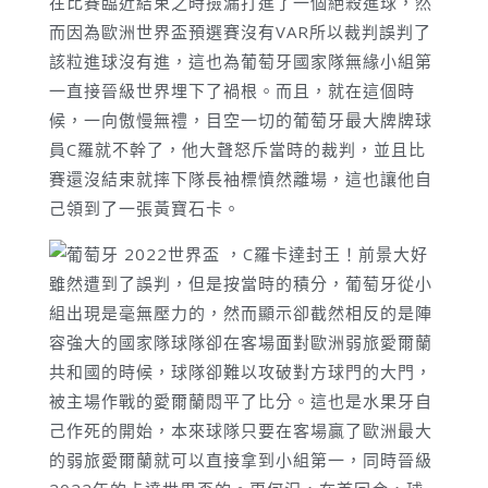
在比賽臨近結束之時撿漏打進了一個絕殺進球，然
而因為歐洲世界盃預選賽沒有VAR所以裁判誤判了
該粒進球沒有進，這也為葡萄牙國家隊無緣小組第
一直接晉級世界埋下了禍根。而且，就在這個時
候，一向傲慢無禮，目空一切的葡萄牙最大牌牌球
員C羅就不幹了，他大聲怒斥當時的裁判，並且比
賽還沒結束就摔下隊長袖標憤然離場，這也讓他自
己領到了一張黃寶石卡。
雖然遭到了誤判，但是按當時的積分，葡萄牙從小
組出現是毫無壓力的，然而顯示卻截然相反的是陣
容強大的國家隊球隊卻在客場面對歐洲弱旅愛爾蘭
共和國的時候，球隊卻難以攻破對方球門的大門，
被主場作戰的愛爾蘭悶平了比分。這也是水果牙自
己作死的開始，本來球隊只要在客場贏了歐洲最大
的弱旅愛爾蘭就可以直接拿到小組第一，同時晉級