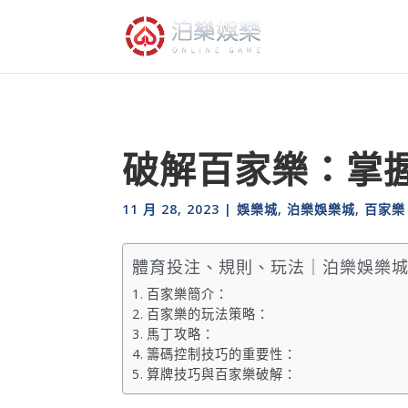
破解百家樂：掌
11 月 28, 2023
|
娛樂城
,
泊樂娛樂城
,
百家樂
體育投注、規則、玩法｜泊樂娛樂
百家樂簡介：
百家樂的玩法策略：
馬丁攻略：
籌碼控制技巧的重要性：
算牌技巧與百家樂破解：