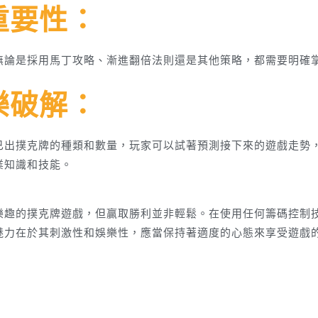
重要性：
無論是採用馬丁攻略、漸進翻倍法則還是其他策略，都需要明確
樂破解：
已出撲克牌的種類和數量，玩家可以試著預測接下來的遊戲走勢
業知識和技能。
樂趣的撲克牌遊戲，但贏取勝利並非輕鬆。在使用任何籌碼控制
魅力在於其刺激性和娛樂性，應當保持著適度的心態來享受遊戲