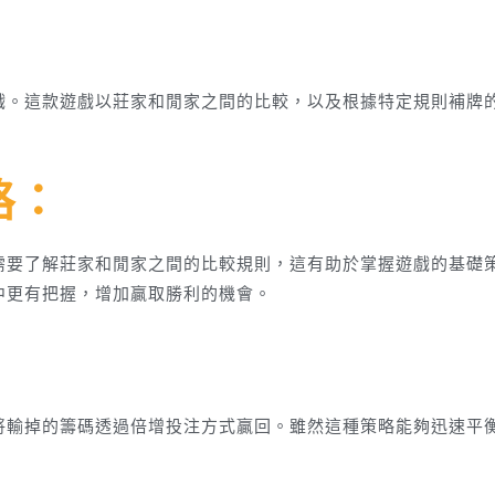
戲。這款遊戲以莊家和閒家之間的比較，以及根據特定規則補牌
略：
需要了解莊家和閒家之間的比較規則，這有助於掌握遊戲的基礎
中更有把握，增加贏取勝利的機會。
將輸掉的籌碼透過倍增投注方式贏回。雖然這種策略能夠迅速平