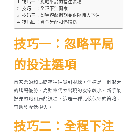
技巧一：忽略平局的投注選項
技巧二：全程下注閒家
技巧三：觀察遊戲週期並跟隨賭人下注
技巧四：資金分配和停損點
技巧一：忽略平局
的投注選項
百家樂的和局賠率往往吸引眼球，但這是一個很大
的賭場優勢，高賠率代表出現的機率較小。新手最
好先忽略和局的選項，這是一種比較保守的策略，
有助於降低損失。
技巧二：全程下注