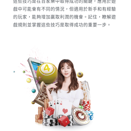
這些技巧是在百家樂中取得成功的關鍵，應用於遊
戲中可能會有不同的情況，但適用於新手和有經驗
的玩家，能夠增加贏取利潤的機會。記住，瞭解遊
戲規則並掌握這些技巧是取得成功的重要一步。