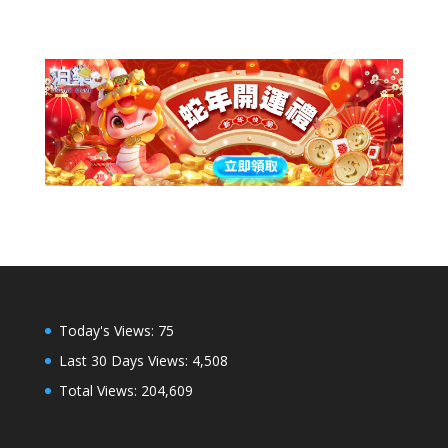
Today's Views:
75
Last 30 Days Views:
4,508
Total Views:
204,609