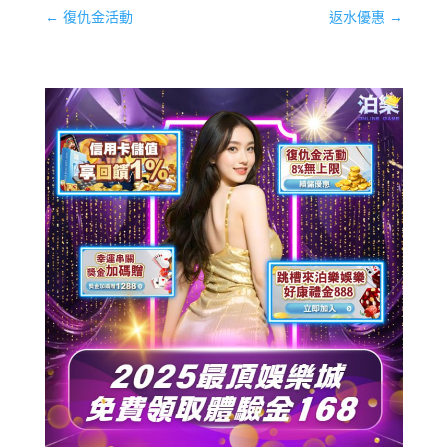
←
復仇金活動
返水優惠
→