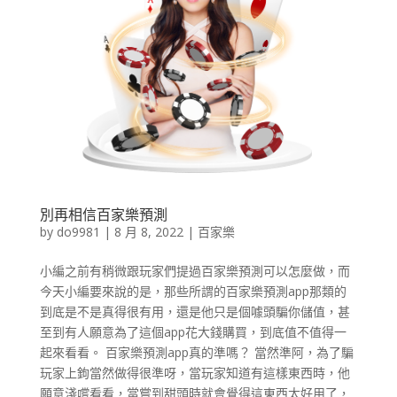
別再相信百家樂預測
by
do9981
|
8 月 8, 2022
|
百家樂
小編之前有稍微跟玩家們提過百家樂預測可以怎麼做，而
今天小編要來說的是，那些所謂的百家樂預測app那類的
到底是不是真得很有用，還是他只是個噱頭騙你儲值，甚
至到有人願意為了這個app花大錢購買，到底值不值得一
起來看看。 百家樂預測app真的準嗎？ 當然準阿，為了騙
玩家上鉤當然做得很準呀，當玩家知道有這樣東西時，他
願意淺嚐看看，當嘗到甜頭時就會覺得這東西太好用了，