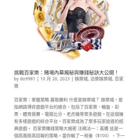
挑戰百家樂：賭場內幕揭秘與賺錢秘訣大公開！
by
do9981
|
10 月 20, 2023
|
娛樂城
,
泊樂娛樂城
,
百家
樂
百家樂：掌握策略 贏取勝利 什麼是娛樂城？ 娛樂城，是
指網路博弈遊戲平台的總合，包括了百家樂、輪盤、彩
票、體育競賽、電競比分、老虎機等眾多遊戲。在這個擁
有多樣遊戲的綜合平台，百家樂成為了眾多玩家追逐的經
典遊戲。 百家樂賺錢策略大揭密 注碼法一：直纜 這是一
個高風險高回報的策略。當你輸了一局後（$100），下一