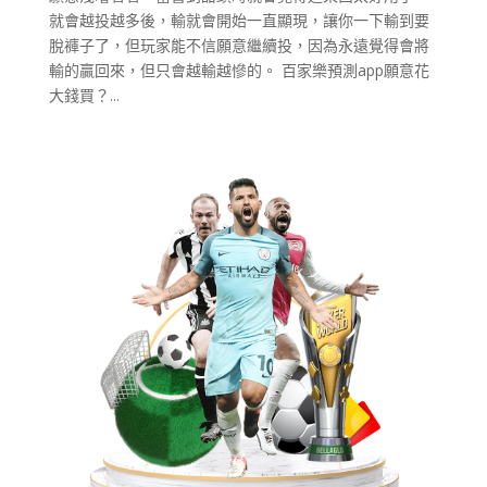
就會越投越多後，輸就會開始一直顯現，讓你一下輸到要
脫褲子了，但玩家能不信願意繼續投，因為永遠覺得會將
輸的贏回來，但只會越輸越慘的。 百家樂預測app願意花
大錢買？...