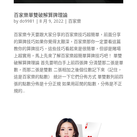
百家樂單雙破解算牌理論
by
do9981
|
8 月 9, 2022
|
百家樂
百家樂今天要跟大家分享的百家樂技巧超簡單，前面分享
的算牌技巧如果你覺得太艱深，百家樂那你一定要看這篇
教你的算牌技巧，這​​些技巧看起來是很簡單，但卻是賭場
上超實用，馬上先來了解百家樂超簡單算牌技巧吧！ 單雙
破解算牌理論 首先要明白手上前四張牌 分清楚那二張是單
數，而那二張是雙數 二張相加之後個位數記下來（記住，
這是百家樂的點數） 統計一下它們分佈方式 單雙數列前四
張的點數分佈是十分正規 如果用莊閒的點數，分佈是不正
規的...